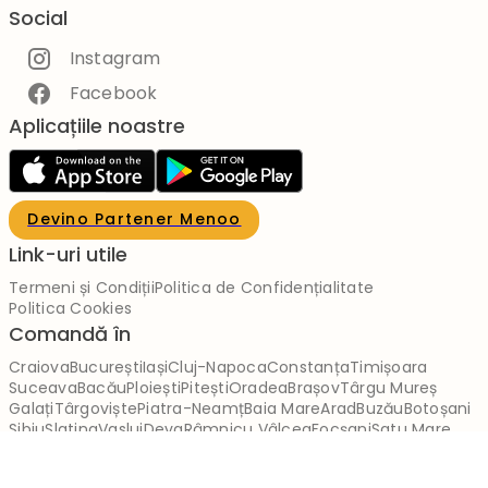
Social
Instagram
Facebook
Aplicațiile noastre
Devino Partener Menoo
Link-uri utile
Termeni și Condiții
Politica de Confidențialitate
Politica Cookies
Comandă în
Craiova
București
Iași
Cluj-Napoca
Constanța
Timișoara
Suceava
Bacău
Ploiești
Pitești
Oradea
Brașov
Târgu Mureș
Galați
Târgoviște
Piatra-Neamț
Baia Mare
Arad
Buzău
Botoșani
Sibiu
Slatina
Vaslui
Deva
Râmnicu Vâlcea
Focșani
Satu Mare
Alba Iulia
Alexandria
Târgu Jiu
Bistrița
Miercurea-Ciuc
Călărași
Brăila
Reșița
Giurgiu
Slobozia
Drobeta-Turnu Severin
Zalău