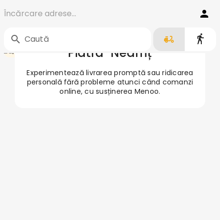
Încărcare adrese...
Comandă Mâncare în
Acasă
/
Piatra-Neamț
Caută
Piatra-Neamț
Experimentează livrarea promptă sau ridicarea
personală fără probleme atunci când comanzi
online, cu susținerea Menoo.